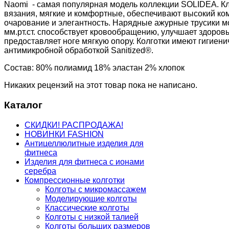
Naomi - самая популярная модель коллекции SOLIDEA. Клас
вязания, мягкие и комфортные, обеспечивают высокий ко
очарование и элегантность. Нарядные ажурные трусики м
мм.рт.ст. способствует кровообращению, улучшает здоровь
предоставляет ноге мягкую опору. Колготки имеют гигиен
антимикробной обработкой Sanitized®.
Состав: 80% полиамид 18% эластан 2% хлопок
Никаких рецензий на этот товар пока не написано.
Каталог
СКИДКИ! РАСПРОДАЖА!
НОВИНКИ FASHION
Антицеллюлитные изделия для
фитнеса
Изделия для фитнеса с ионами
серебра
Компрессионные колготки
Колготы с микромассажем
Моделирующие колготы
Классические колготы
Колготы с низкой талией
Колготы больших размеров