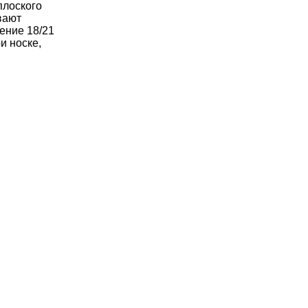
плоского
вают
ение 18/21
и носке,