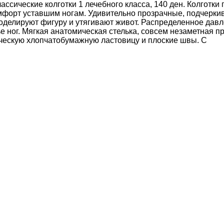
сические колготки 1 лечебного класса, 140 ден. Колготки 
мфорт уставшим ногам. Удивительно прозрачные, подчерки
оделируют фигуру и утягивают живот. Распределенное давл
е ног. Мягкая анатомическая стелька, совсем незаметная пр
ическую хлопчатобумажную ластовицу и плоские швы. С