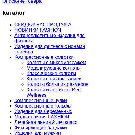
Описание товара
Каталог
СКИДКИ! РАСПРОДАЖА!
НОВИНКИ FASHION
Антицеллюлитные изделия для
фитнеса
Изделия для фитнеса с ионами
серебра
Компрессионные колготки
Колготы с микромассажем
Моделирующие колготы
Классические колготы
Колготы с низкой талией
Колготы больших размеров
Колготы и леггинсы Red
Wellness
Компрессионные чулки
Компрессионные гольфы
Изделия для беременных
Модная линия FASHION
Лечебная линия 2 леч.класс
Фиксирующие бандажи
Изделия для мужчин