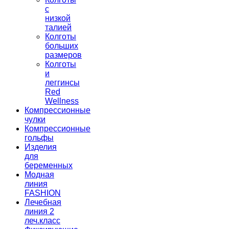
с
низкой
талией
Колготы
больших
размеров
Колготы
и
леггинсы
Red
Wellness
Компрессионные
чулки
Компрессионные
гольфы
Изделия
для
беременных
Модная
линия
FASHION
Лечебная
линия 2
леч.класс