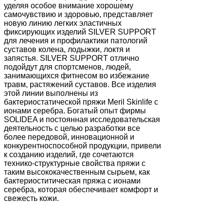
уделяя особое внимание хорошему
самочувствию и здоровью, представляет
новую линию легких эластичных
фиксирующих изделий SILVER SUPPORT
для лечения и профилактики патологий
суставов колена, лодыжки, локтя и
запястья. SILVER SUPPORT отлично
подойдут для спортсменов, людей,
занимающихся фитнесом во избежание
травм, растяжений суставов. Все изделия
этой линии выполнены из
бактериостатической пряжи Meril Skinlife с
ионами серебра. Богатый опыт фирмы
SOLIDEA и постоянная исследовательская
деятельность с целью разработки все
более передовой, инновационной и
конкурентноспособной продукции, привели
к созданию изделий, где сочетаются
технико-структурные свойства пряжи с
таким высококачественным сырьем, как
бактериоститическая пряжа с ионами
серебра, которая обеспечивает комфорт и
свежесть кожи.