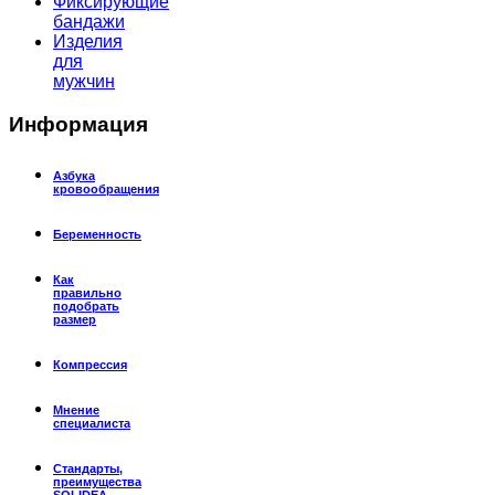
Фиксирующие
бандажи
Изделия
для
мужчин
Информация
Азбука
кровообращения
Беременность
Как
правильно
подобрать
размер
Компрессия
Мнение
специалиста
Стандарты,
преимущества
SOLIDEA